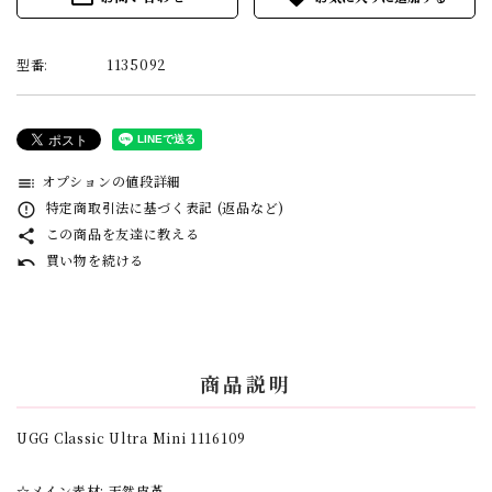
型番:
1135092
オプションの値段詳細
toc
特定商取引法に基づく表記 (返品など)
error_outline
この商品を友達に教える
share
買い物を続ける
undo
商品説明
UGG Classic Ultra Mini 1116109
☆メイン素材: 天然皮革