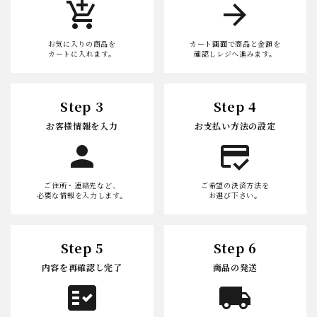
add_shopping_cart
arrow_forward
お気に入りの商品を
カート画面で商品と金額を
カートに入れます。
確認しレジへ進みます。
Step 3
Step 4
お客様情報を入力
お支払い方法の設定
person
credit_score
ご住所・連絡先など、
ご希望の決済方法を
必要な情報を入力します。
お選び下さい。
Step 5
Step 6
内容を再確認し完了
商品の発送
fact_check
local_shipping