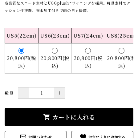
高品質なスエード素材とUGGplush™ライニングを採用。軽量素材でク
ッション性抜群。撥水加工付きで雨の日も快適。
US5(22cm)
US6(23cm)
US7(24cm)
US8(25cm)
20,800円(税
20,800円(税
20,800円(税
20,800円(税
込)
込)
込)
込)
－
＋
数量
カートに入れる
shopping_cart
mail_outline
favorite
お問い合わせ