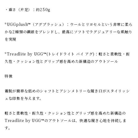
・重さ（片足）：約250g
*UGGplush™（アグプラッシュ）：ウールとリヨセルという非常に柔ら
かな2種類の繊維をブレンドし、最高にソフトでラグジュアリーな肌触り
を実現
*Treadlite by UGG™(トレイドライト バイ アグ)：軽さと柔軟性・耐
久性・クッション性とグリップ感を高めた新構造のアウトソール
特徴
着脱が簡単な低めのシャフトとアシンメトリーな履き口がスタイリッシ
ュな印象を与えます。
軽さと柔軟性・耐久性・クッション性とグリップ感を高めた新構造の
Treadlite by UGG™のアウトソールは、快適な履き心地を持続しま
す。