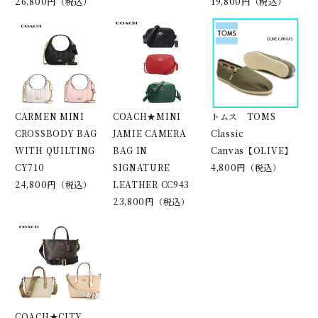
26,800円（税込）
19,800円（税込）
CARMEN MINI
COACH★MINI
トムス TOMS
CROSSBODY BAG
JAMIE CAMERA
Classic
WITH QUILTING
BAG IN
Canvas【OLIVE】
CY710
SIGNATURE
4,800円（税込）
24,800円（税込）
LEATHER CC943
23,800円（税込）
COACH★CITY