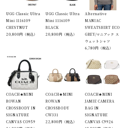
UGG Classic Ultra
UGG Classic Ultra
Alternative
Mini 1116109
Mini 1116109
MANIAC
CHESTNUT
BLACK
SWEATSHIRT ECO
20,800円（税込）
20,800円（税込）
GREY/マニアック ス
ウェットシャツ
6,780円（税込）
COACH★MINI
COACH★MINI
COACH★MINI
ROWAN
ROWAN
JAMIE CAMERA
CROSSBODY IN
CROSSBODY
BAG IN
SIGNATURE
CW331
SIGNATURE
CANVAS CO959
22,800円（税込）
CANVAS C9926