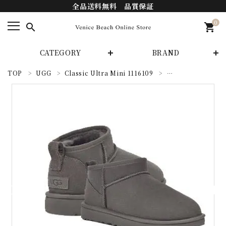
全品送料無料 品質保証
0
search
shopping_cart
CATEGORY
BRAND
TOP
UGG
Classic Ultra Mini 1116109
UGG Classic Ultr
search
カテゴリーから探す
ブランドから探す
INFORMATIOM
支払い方法
配送・送料