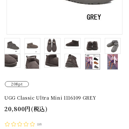
返品関連
特定商取引
プライバシーポリシー
メルマガ登録
RSS
ATOM
マイアカウント
お問い合わせ
208pt
ACCOUNT MENU
UGG Classic Ultra Mini 1116109 GREY
ようこそ ゲスト 様
20,800円(税込)
meeting_room
person
ログイン
新規会員登録
0件