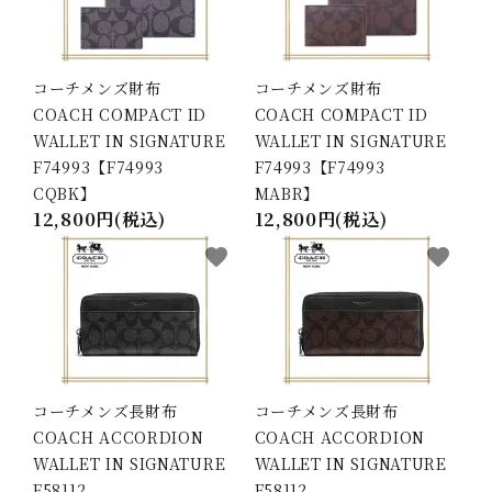
返品関連
特定商取引
コーチメンズ財布
コーチメンズ財布
プライバシーポリシー
COACH COMPACT ID
COACH COMPACT ID
メルマガ登録
WALLET IN SIGNATURE
WALLET IN SIGNATURE
F74993【F74993
F74993【F74993
RSS
CQBK】
MABR】
ATOM
12,800円(税込)
12,800円(税込)
マイアカウント
favorite
favorite
お問い合わせ
ACCOUNT MENU
ようこそ ゲスト 様
コーチメンズ長財布
コーチメンズ長財布
meeting_room
person
ログイン
新規会員登録
COACH ACCORDION
COACH ACCORDION
WALLET IN SIGNATURE
WALLET IN SIGNATURE
F58112
F58112