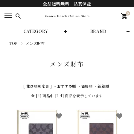
全品送料無料 品質保証
0
search
shopping_cart
CATEGORY
BRAND
TOP
メンズ財布
search
メンズ財布
カテゴリーから探す
ブランドから探す
[ 並び順を変更 ]
-
おすすめ順
-
価格順
-
新着順
全 [4] 商品中 [1-4] 商品を表示しています
INFORMATIOM
支払い方法
favorite
favorite
配送・送料