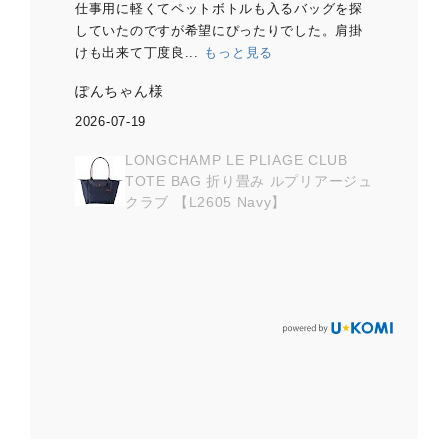
仕事用に軽くてペットボトルも入るバッグを探
2個
していたのですが希望にぴったりでした。肩掛
ッグ
夏は
けも出来て丁度良...
もっと見る
軽め
とて
ぽんちゃん様
ベー
2026-07-19
ズズ
LONGCHAMP LE PLIAGE CLUB
2026
TOTE BAG 折り畳み ルプリアージュ
クラブ 【L2605 Navy】
UB 折