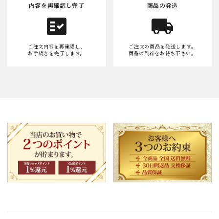
内容を再確認し完了
商品の発送
fact_check
local_shipping
ご注文内容を再確認し、
ご注文の商品を発送します。
お手続きを完了します。
商品の到着をお待ち下さい。