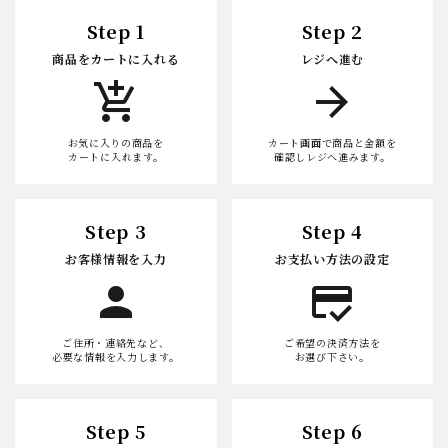
Step 1
Step 2
商品をカートに入れる
レジへ進む
add_shopping_cart
arrow_forward
お気に入りの商品を
カート画面で商品と金額を
カートに入れます。
確認しレジへ進みます。
Step 3
Step 4
お客様情報を入力
お支払い方法の設定
person
credit_score
ご住所・連絡先など、
ご希望の決済方法を
必要な情報を入力します。
お選び下さい。
Step 5
Step 6