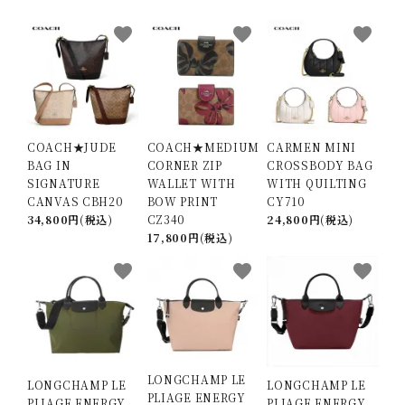
favorite
favorite
favorite
COACH★JUDE
COACH★MEDIUM
CARMEN MINI
BAG IN
CORNER ZIP
CROSSBODY BAG
SIGNATURE
WALLET WITH
WITH QUILTING
CANVAS CBH20
BOW PRINT
CY710
34,800円(税込)
CZ340
24,800円(税込)
17,800円(税込)
favorite
favorite
favorite
LONGCHAMP LE
LONGCHAMP LE
LONGCHAMP LE
PLIAGE ENERGY
PLIAGE ENERGY
PLIAGE ENERGY