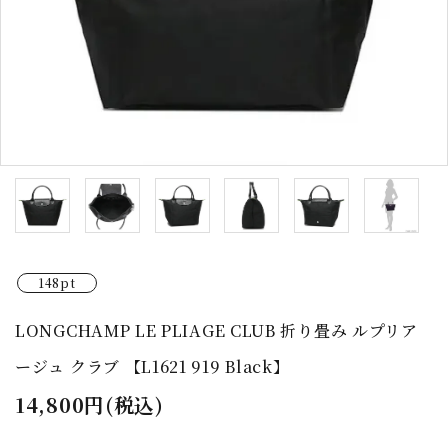
返品関連
特定商取引
プライバシーポリシー
メルマガ登録
RSS
ATOM
マイアカウント
お問い合わせ
148pt
ACCOUNT MENU
LONGCHAMP LE PLIAGE CLUB 折り畳み ルプリア
ようこそ ゲスト 様
ージュ クラブ 【L1621 919 Black】
meeting_room
person
ログイン
新規会員登録
14,800円(税込)