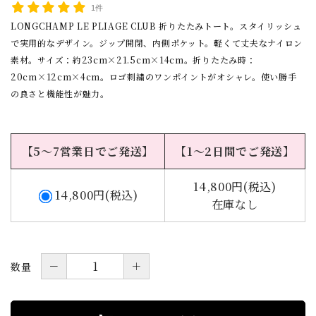
1件
LONGCHAMP LE PLIAGE CLUB 折りたたみトート。スタイリッシュ
で実用的なデザイン。ジップ開閉、内側ポケット。軽くて丈夫なナイロン
素材。サイズ：約23cm×21.5cm×14cm。折りたたみ時：
20cm×12cm×4cm。ロゴ刺繍のワンポイントがオシャレ。使い勝手
の良さと機能性が魅力。
【5～7営業日でご発送】
【1～2日間でご発送】
14,800円(税込)
14,800円(税込)
在庫なし
－
＋
数量