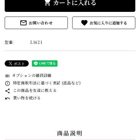
カートに入れる
shopping_cart
mail_outline
favorite
お問い合わせ
型番:
L1621
オプションの値段詳細
toc
特定商取引法に基づく表記 (返品など)
error_outline
この商品を友達に教える
share
買い物を続ける
undo
商品説明