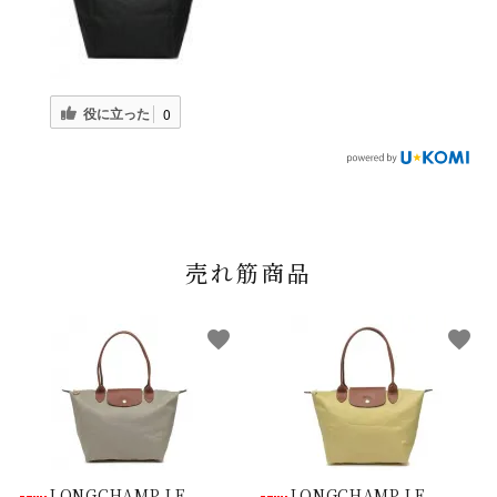
役に立った
0
売れ筋商品
favorite
favorite
LONGCHAMP LE
LONGCHAMP LE