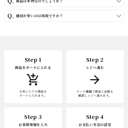
商品は本物なのでしょうか？
値段が安いのは何故ですか？
Step 1
Step 2
商品をカートに入れる
レジへ進む
add_shopping_cart
arrow_forward
お気に入りの商品を
カート画面で商品と金額を
カートに入れます。
確認しレジへ進みます。
Step 3
Step 4
お客様情報を入力
お支払い方法の設定