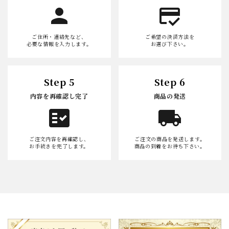
person
credit_score
ご住所・連絡先など、
ご希望の決済方法を
必要な情報を入力します。
お選び下さい。
Step 5
Step 6
内容を再確認し完了
商品の発送
fact_check
local_shipping
ご注文内容を再確認し、
ご注文の商品を発送します。
お手続きを完了します。
商品の到着をお待ち下さい。