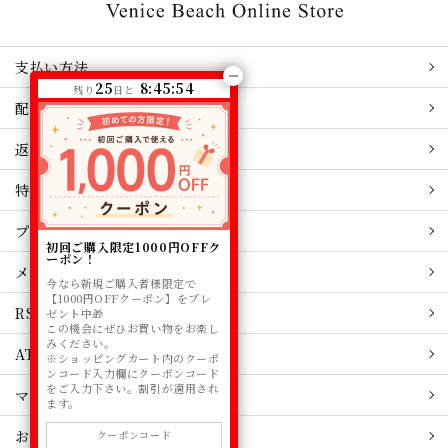
支払い方法
25
8:45:54
残り
日と
配送・送料
返品関連
特定商取引
プライバシーポリシー
初回ご購入限定1000円OFFク
ーポン！
メルマガ登録
今なら新規ご購入者様限定で
【1000円OFFクーポン】をプレ
RSS
ゼント中🎁
この機会にぜひお買い物をお楽し
みください。
ATOM
※ショッピングカート内のクーポ
ンコード入力欄にクーポンコード
をご入力下さい。割引が適用され
マイアカウント
ます。
お問い合わせ
クーポンコード