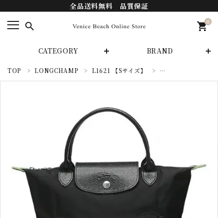
全品送料無料 品質保証
0
search
shopping_cart
CATEGORY
BRAND
TOP
LONGCHAMP
L1621 【Sサイズ】
LONGCHAMP LE 
search
カテゴリーから探す
ブランドから探す
INFORMATIOM
支払い方法
配送・送料