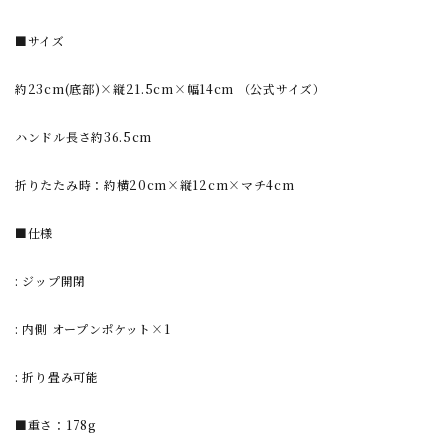
■サイズ
約23cm(底部)×縦21.5cm×幅14cm （公式サイズ）
ハンドル長さ約36.5cm
折りたたみ時：約横20cm×縦12cm×マチ4cm
■仕様
: ジップ開閉
: 内側 オープンポケット×1
: 折り畳み可能
■重さ：178g