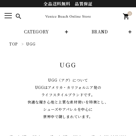
全品送料無料 品質保証
0
search
shopping_cart
CATEGORY
BRAND
TOP
UGG
search
UGG
カテゴリーから探す
UGG（アグ）について
ブランドから探す
UGGはアメリカ・カリフォルニア発の
ライフスタイルブランドです。
INFORMATIOM
快適な履き心地と上質な素材使いを特徴とし、
シューズやアパレルを中心に
支払い方法
世界中で親しまれています。
配送・送料