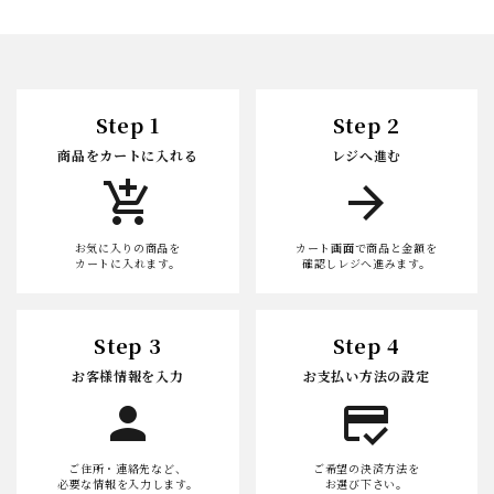
Step 1
Step 2
商品をカートに入れる
レジへ進む
add_shopping_cart
arrow_forward
お気に入りの商品を
カート画面で商品と金額を
カートに入れます。
確認しレジへ進みます。
Step 3
Step 4
お客様情報を入力
お支払い方法の設定
person
credit_score
ご住所・連絡先など、
ご希望の決済方法を
必要な情報を入力します。
お選び下さい。