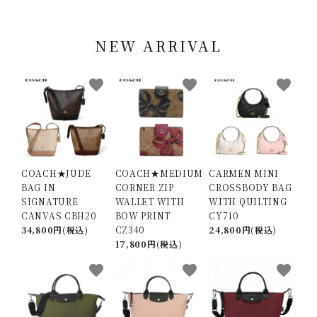
NEW ARRIVAL
favorite
favorite
favorite
COACH★JUDE
COACH★MEDIUM
CARMEN MINI
BAG IN
CORNER ZIP
CROSSBODY BAG
SIGNATURE
WALLET WITH
WITH QUILTING
CANVAS CBH20
BOW PRINT
CY710
34,800円(税込)
CZ340
24,800円(税込)
17,800円(税込)
favorite
favorite
favorite