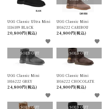
UGG Classic Ultra Mini
UGG Classic Mini
1116109 BLACK
1016222 CARIBOU
20,800円(税込)
24,800円(税込)
favorite
favorite
SOLD OUT
SOLD OUT
UGG Classic Mini
UGG Classic Mini
1016222 GREY
1016222 CHOCOLATE
24,800円(税込)
24,800円(税込)
favorite
favorite
SOLD OUT
SOLD OUT