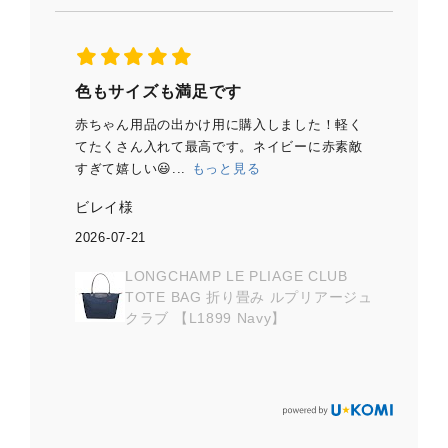
色もサイズも満足です
大人
 こ
赤ちゃん用品の出かけ用に購入しました！軽く
若い
注文
てたくさん入れて最高です。ネイビーに赤素敵
撥水
すぎて嬉しい😃...
もっと見る
めて
ビレイ様
くま
2026-07-21
2026
UB
LONGCHAMP LE PLIAGE CLUB
ージュ
TOTE BAG 折り畳み ルプリアージュ
クラブ 【L1899 Navy】