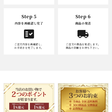
Step 5
Step 6
内容を再確認し完了
商品の発送
fact_check
local_shipping
ご注文内容を再確認し、
ご注文の商品を発送します。
お手続きを完了します。
商品の到着をお待ち下さい。